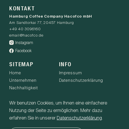
KONTAKT
Hamburg Coffee Company Hacofco mbH
Am Sandtorkai 77, 20457 Hamburg
+49 40 3096160
email@hacofco.de
Instagram
Facebook
SITEMAP
INFO
Home
Impressum
Unternehmen
Datenschutzerklärung
Nachhaltigkeit
Connect
Ursprünge
Wir benutzen Cookies, um Ihnen eine einfachere
Afrika
Nutzung der Seite zu ermöglichen. Mehr dazu
Asien
erfahren Sie in unserer
Datenschutzerklärung
.
Südamerika
Zentralamerika